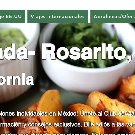
je EE.UU
Viajes internacionales
Aerolíneas/Ofert
da- Rosarito,
ornia
iones inolvidables en México! Únete al Club de Vi
ormación y consejos exclusivos. Dile adiós a las 