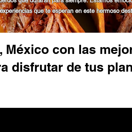
ecuerdos que durarán para siempre. Estamos emoci
es experiencias que te esperan en este hermoso de
a, México con las mejo
a disfrutar de tus pla