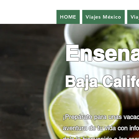
HOME
Viajes México
Via
Ensena
Baja Calif
¡Prepárate para unas vacac
aventura de tu vida con inf