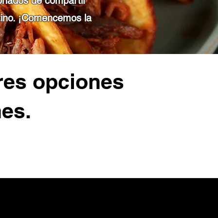
onados de compartir
stino. ¡Comencemos la
res opciones
nes.