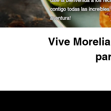
dale la bienvenida a los r
contigo todas las increíbl
aventura!
Vive Moreli
par