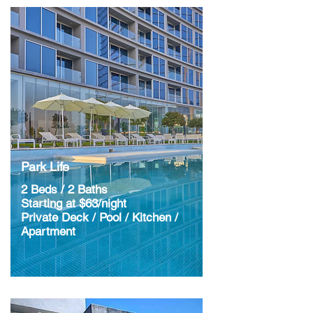
Park Life
2 Beds / 2 Baths
Starting at $63/night
Private Deck / Pool / Kitchen /
Apartment