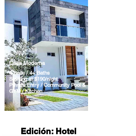
Casa Moderna
4 Beds / 4+ Baths
Starting at $190/night
Private Entry / Community Pool &
GYM / Kitchen
Edición: Hotel