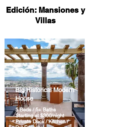
Edición: Mansiones y
Villas
Big Historical Modern
House
5 Beds / 5+ Baths
Starting at $300/night
​Private Deck / Kitchen /