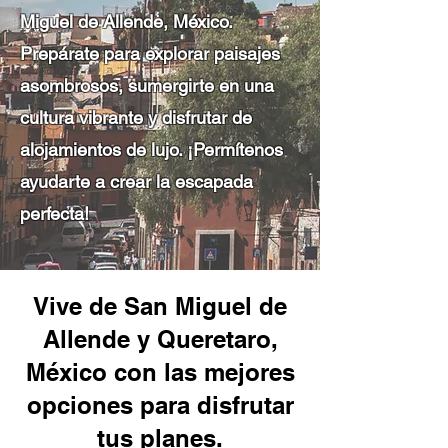
Miguel de Allende, México.
Prepárate para explorar paisajes
asombrosos, sumergirte en una
cultura vibrante y disfrutar de
alojamientos de lujo. ¡Permítenos
ayudarte a crear la escapada
perfecta!
Vive de San Miguel de
Allende y Queretaro,
México con las mejores
opciones para disfrutar
tus planes.