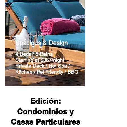
Spacious & Design
4 Beds / 5 Baths
Starting at $367/night
Private Deck / Hot Spa /
Kitchen / Pet Friendly / BBQ
Edición:
Condominios y
Casas Particulares